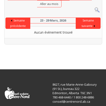
Aller au mois
23 - 29 Mars, 2026
Semaine
Semaine
précédente
suivante
Aucun évènement trouvé
8627, rue Marie-Anne-Gaboury
(91 St.), bureau 322
Edmonton, Alberta T6C 3N1
780 468-6440 / 1 800 248-6886
conseil@centrenord.ab.ca