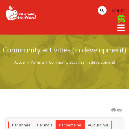
English
Community activities (in development)
Accueil
/
Parents
/
Community activities (in development)
Par année
Par mois
Par semaine
Aujourd'hui