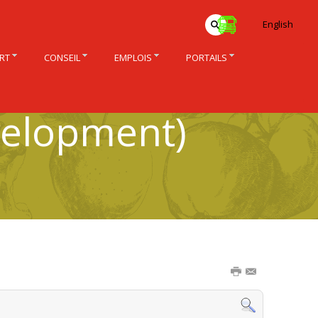
English
RT
CONSEIL
EMPLOIS
PORTAILS
velopment)