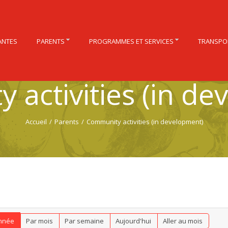
ANTES
PARENTS
PROGRAMMES ET SERVICES
TRANSPO
 activities (in de
Accueil
/
Parents
/
Community activities (in development)
nnée
Par mois
Par semaine
Aujourd'hui
Aller au mois