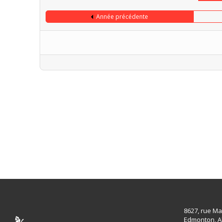
Année précédente
Limite de la pagination
8627, rue Ma
Edmonton, A