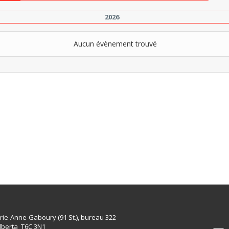
2026
Aucun évènement trouvé
rie-Anne-Gaboury (91 St.), bureau 322
lberta T6C 3N1