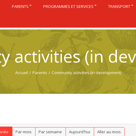
S
PARENTS
PROGRAMMES ET SERVICES
TRANSPORT
 activities (in de
Accueil
/
Parents
/
Community activities (in development)
nnée
Par mois
Par semaine
Aujourd'hui
Aller au mois