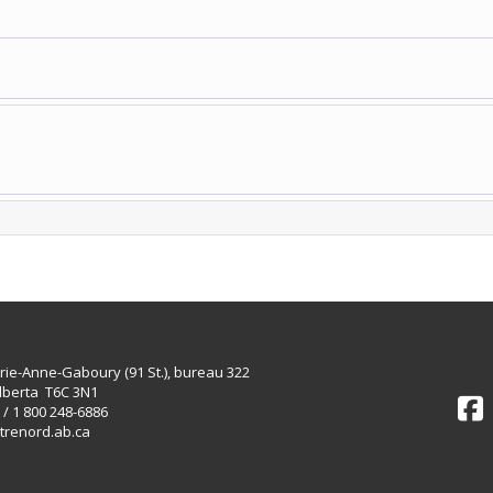
rie-Anne-Gaboury (91 St.), bureau 322
lberta T6C 3N1
 / 1 800 248-6886
trenord.ab.ca