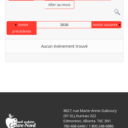
Aller au mois
2026
Année
Année suivante
précédente
Aucun évènement trouvé
Limite de la pagination
8627, rue Marie-Anne-Gaboury
(91 St.), bureau 322
Edmonton, Alberta T6C 3N1
780 468-6440 / 1 800 248-6886