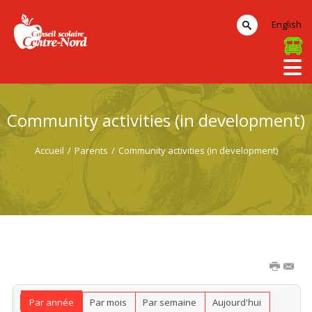
English
Community activities (in development)
Accueil
/
Parents
/
Community activities (in development)
Par année
Par mois
Par semaine
Aujourd'hui