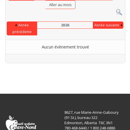
Aller au mois
2026
Année
Année suivante
précédente
Aucun évènement trouvé
Limite de la pagination
8627, rue Marie-Anne-Gaboury
(91 St.), bureau 322
Edmonton, Alberta T6C 3N1
780 468-6440 / 1 800 248-6886