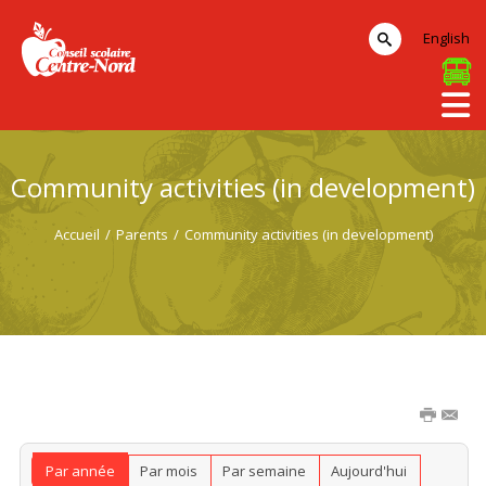
English
Community activities (in development)
Accueil
/
Parents
/
Community activities (in development)
Par année
Par mois
Par semaine
Aujourd'hui