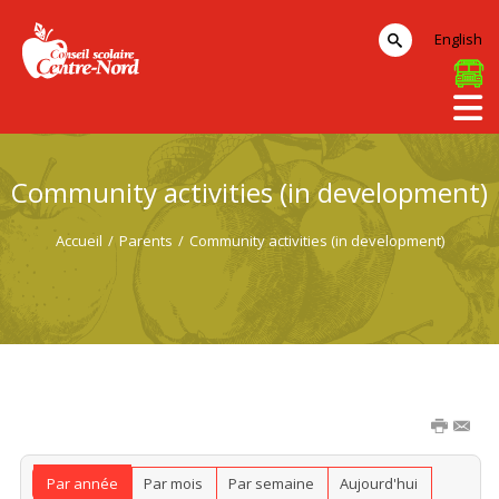
English
Community activities (in development)
Accueil
/
Parents
/
Community activities (in development)
Par année
Par mois
Par semaine
Aujourd'hui