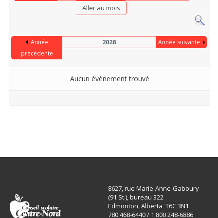
Aller au mois
2026
Année
Année suivante
précédente
Aucun évènement trouvé
Limite de la pagination
8627, rue Marie-Anne-Gaboury
(91 St.), bureau 322
Edmonton, Alberta T6C 3N1
780 468-6440 / 1 800 248-6886