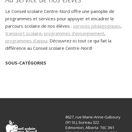
Le Conseil scolaire Centre-Nord offre une panoplie de
programmes et services pour appuyer et encadrer le
parcours scolaire de nos élèves :
services pédagogiques
,
transport scolaire
,
programmes d’enseignement
,
programmes d’appui
. Découvrez ici tout ce qui fait la
différence au Conseil scolaire Centre-Nord!
SOUS-CATÉGORIES
8627, rue Marie-Anne-Gaboury
(91 St.), bureau 322
Edmonton, Alberta T6C 3N1