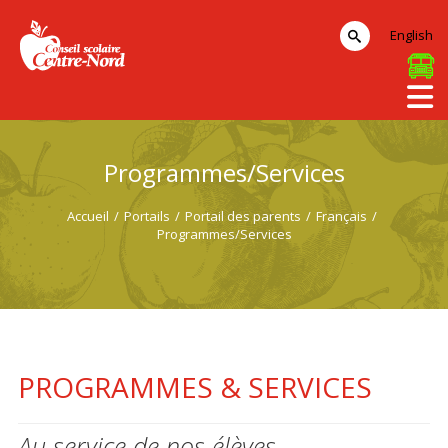
English
Programmes/Services
Accueil
/
Portails
/
Portail des parents
/
Français
/
Programmes/Services
PROGRAMMES & SERVICES
Au service de nos élèves