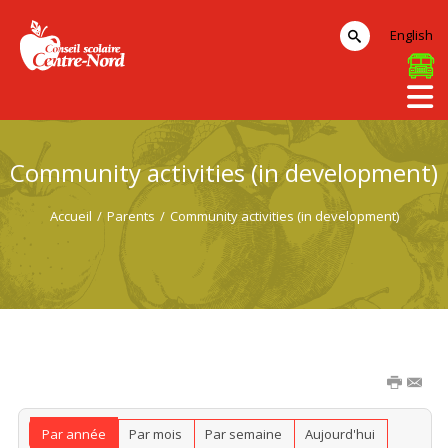
English
Community activities (in development)
Accueil
/
Parents
/
Community activities (in development)
Par année
Par mois
Par semaine
Aujourd'hui