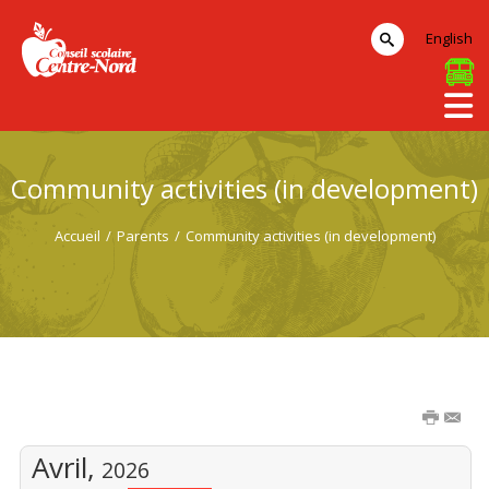
English
Community activities (in development)
Accueil
/
Parents
/
Community activities (in development)
Avril,
2026